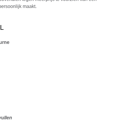
persoonlijk maakt.
L
 urne
vullen