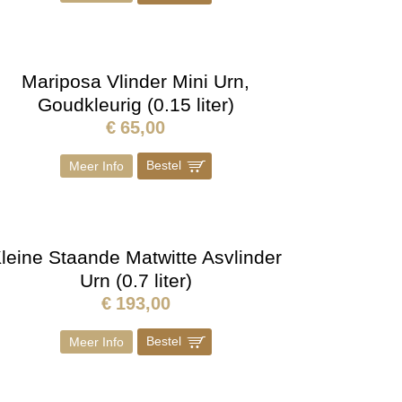
Mariposa Vlinder Mini Urn,
Goudkleurig (0.15 liter)
€
65,00
Bestel
]
Meer Info
leine Staande Matwitte Asvlinder
Urn (0.7 liter)
€
193,00
Bestel
]
Meer Info