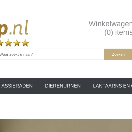
Winkelwage
(0) item
Zoeken
ASSIERADEN
DIERENURNEN
LANTAARNS EN
SERVICE /
❤