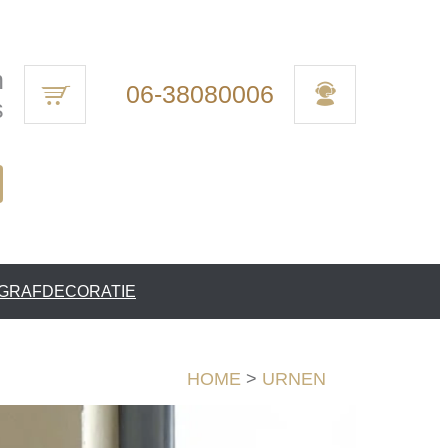
n
06-38080006
s
 GRAFDECORATIE
HOME
>
URNEN