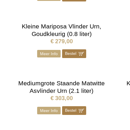
Kleine Mariposa Vlinder Urn,
Goudkleurig (0.8 liter)
€
279,00
Bestel
]
Meer Info
Mediumgrote Staande Matwitte
K
Asvlinder Urn (2.1 liter)
€
303,00
Bestel
]
Meer Info