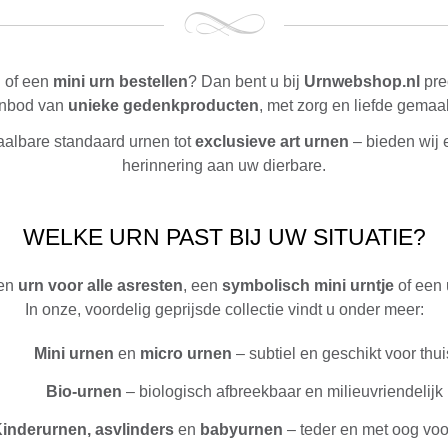
n
of een
mini urn bestellen
? Dan bent u bij
Urnwebshop.nl
pre
aanbod van
unieke gedenkproducten
, met zorg en liefde gemaa
aalbare standaard urnen tot
exclusieve art urnen
– bieden wij 
herinnering aan uw dierbare.
WELKE URN PAST BIJ UW SITUATIE?
een
urn voor alle asresten
, een
symbolisch mini urntje
of een 
In onze, voordelig geprijsde collectie vindt u onder meer:
Mini urnen
en
micro urnen
– subtiel en geschikt voor thui
Bio-urnen
– biologisch afbreekbaar en milieuvriendelijk
inderurnen,
asvlinders
en
babyurnen
– teder en met oog voor