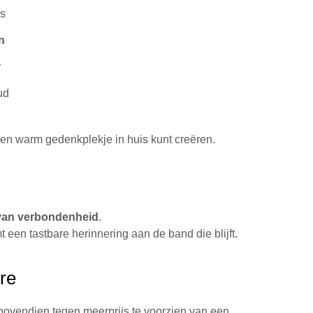
is
n
r
ud
een warm gedenkplekje in huis kunt creëren.
van verbondenheid
.
een tastbare herinnering aan de band die blijft.
re
 bovendien tegen meerprijs te voorzien van een