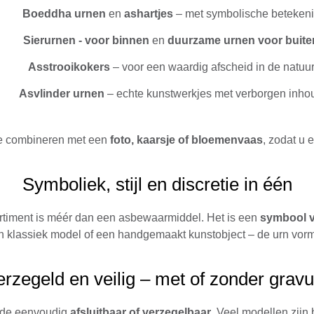
Boeddha urnen
en
ashartjes
– met symbolische beteken
Sierurnen -
voor binnen
en
duurzame urnen voor buite
Asstrooikokers
– voor een waardig afscheid in de natuu
Asvlinder urnen
– echte kunstwerkjes met verborgen inho
te combineren met een
foto, kaarsje of bloemenvaas
, zodat u 
Symboliek, stijl en discretie in één
ortiment is méér dan een asbewaarmiddel. Het is een
symbool 
n klassiek model of een handgemaakt kunstobject – de urn vormt 
erzegeld en veilig – met of zonder gravu
ijde eenvoudig
afsluitbaar of verzegelbaar
. Veel modellen zijn