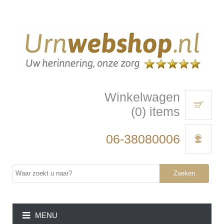
Winkelwagen
(0) items
06-38080006
Zoeken
MENU