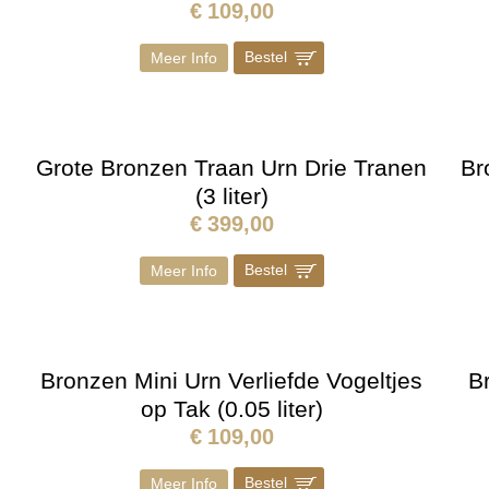
€
109,00
Bestel
]
Meer Info
Grote Bronzen Traan Urn Drie Tranen
Br
(3 liter)
€
399,00
Bestel
]
Meer Info
Bronzen Mini Urn Verliefde Vogeltjes
B
op Tak (0.05 liter)
€
109,00
Bestel
]
Meer Info