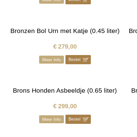
Bronzen Bol Urn met Katje (0.45 liter)
Br
€
279,00
Bestel
]
Meer Info
Brons Honden Asbeeldje (0.65 liter)
B
€
299,00
Bestel
]
Meer Info