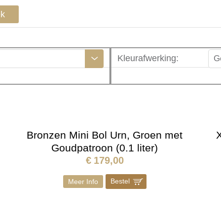
ek
Kleurafwerking
:
G
Bronzen Mini Bol Urn, Groen met
X
Goudpatroon (0.1 liter)
€
179,00
Bestel
]
Meer Info