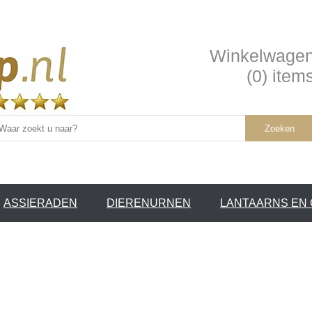
Winkelwage
(0) item
Zoeken
ASSIERADEN
DIERENURNEN
LANTAARNS EN
SERVICE