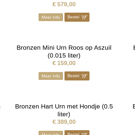
€
579,00
Bestel
]
Meer Info
5
Bronzen Mini Urn Roos op Aszuil
(0.015 liter)
€
159,00
Bestel
]
Meer Info
s
Bronzen Hart Urn met Hondje (0.5
liter)
€
389,00
Bestel
]
Meer Info