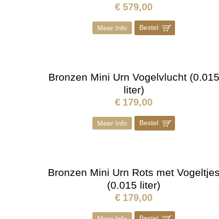
€
579,00
Bestel
]
Meer Info
Bronzen Mini Urn Vogelvlucht (0.01
liter)
€
179,00
Bestel
]
Meer Info
Bronzen Mini Urn Rots met Vogeltje
(0.015 liter)
€
179,00
Bestel
]
Meer Info