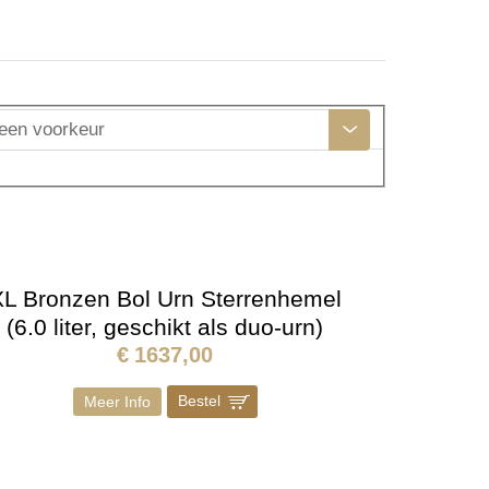
een voorkeur
L Bronzen Bol Urn Sterrenhemel
(6.0 liter, geschikt als duo-urn)
€
1637,00
Bestel
]
Meer Info