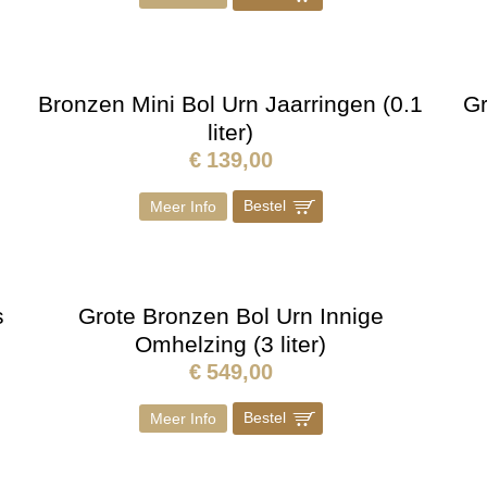
3
Bronzen Mini Bol Urn Jaarringen (0.1
Gr
liter)
€
139,00
Bestel
]
Meer Info
s
Grote Bronzen Bol Urn Innige
Omhelzing (3 liter)
€
549,00
Bestel
]
Meer Info