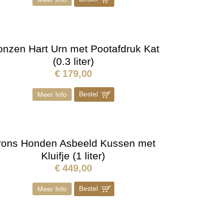
onzen Hart Urn met Pootafdruk Kat
(0.3 liter)
€
179,00
Bestel
]
Meer Info
rons Honden Asbeeld Kussen met
Kluifje (1 liter)
€
449,00
Bestel
]
Meer Info