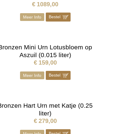
€
1089,00
Bestel
]
Meer Info
Bronzen Mini Urn Lotusbloem op
Aszuil (0.015 liter)
€
159,00
Bestel
]
Meer Info
Bronzen Hart Urn met Katje (0.25
liter)
€
279,00
Bestel
]
Meer Info