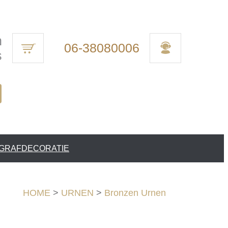
n
06-38080006
s
 GRAFDECORATIE
HOME
>
URNEN
>
Bronzen Urnen