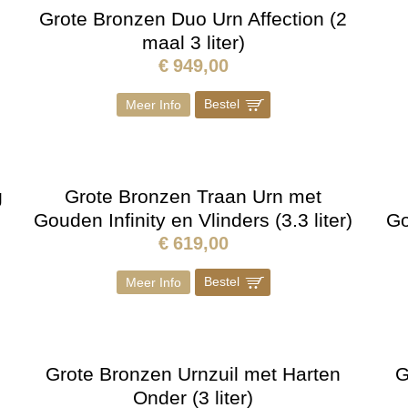
Grote Bronzen Duo Urn Affection (2
maal 3 liter)
€
949,00
Bestel
]
Meer Info
g
Grote Bronzen Traan Urn met
Gouden Infinity en Vlinders (3.3 liter)
Go
€
619,00
Bestel
]
Meer Info
Grote Bronzen Urnzuil met Harten
G
Onder (3 liter)