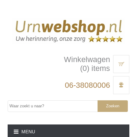
Winkelwagen
(0) items
06-38080006
Zoeken
MENU