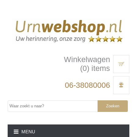
Winkelwagen
(0) items
06-38080006
Zoeken
MENU