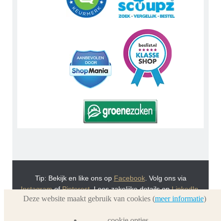
Tip: Bekijk en like ons op
Facebook
. Volg ons via
Instagram
of
Pinterest
. Lees zakelijke details op
LinkedIn
.
Deze website maakt gebruik van cookies (
meer informatie
)
Of bekijk Urnwebshop.nl instructie video's via
You Tube
.
En bezoek ook eens onze VoordeelWebWinkels
cookie opties