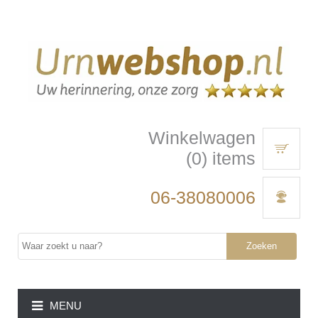
Winkelwagen
(0) items
06-38080006
Zoeken
MENU