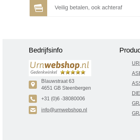
Veilig betalen, ook achteraf
Bedrijfsinfo
Produc
UR
AS
Blauwstraat 63
AS
c
4651 GB Steenbergen
DI
A
+31 (0)6 -38080006
GR
H
info@urnwebshop.nl
GR