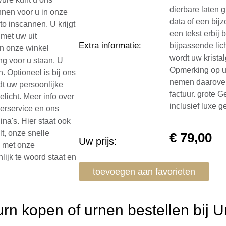
dierbare laten 
nnen voor u in onze
data of een bij
o inscannen. U krijgt
een tekst erbij 
 met uw uit
Extra informatie
:
bijpassende lich
In onze winkel
wordt uw kristal
ng voor u staan. U
Opmerking op u
. Optioneel is bij ons
nemen daarover 
dt uw persoonlijke
factuur. grote 
elicht. Meer info over
inclusief luxe 
eerservice en ons
ina's. Hier staat ook
lt, onze snelle
€
79,00
Uw prijs:
n met onze
lijk te woord staat en
toevoegen aan favorieten
n kopen of urnen bestellen bij 