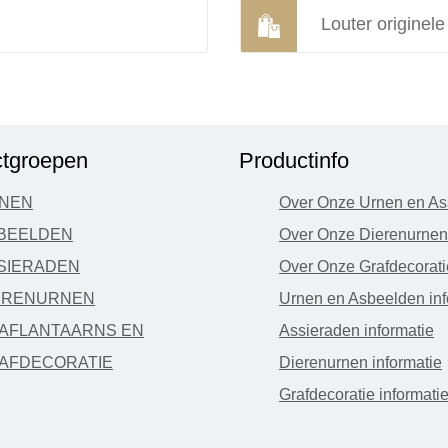
Louter originel
tgroepen
Productinfo
NEN
Over Onze Urnen en As
BEELDEN
Over Onze Dierenurnen
SIERADEN
Over Onze Grafdecorati
ERENURNEN
Urnen en Asbeelden inf
AFLANTAARNS EN
Assieraden informatie
AFDECORATIE
Dierenurnen informatie
Grafdecoratie informati