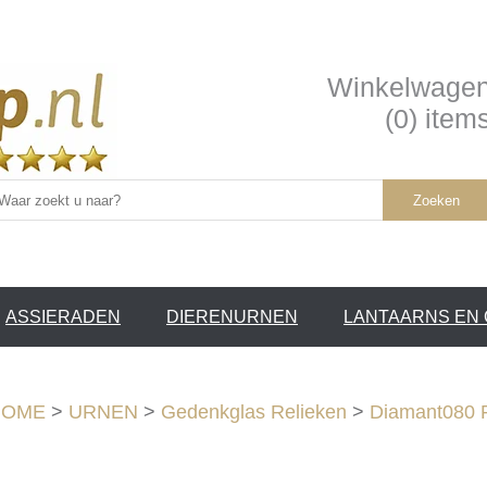
Winkelwage
(0) item
Zoeken
ASSIERADEN
DIERENURNEN
LANTAARNS EN
SERVICE /
❤
HOME
>
URNEN
>
Gedenkglas Relieken
>
Diamant080 P