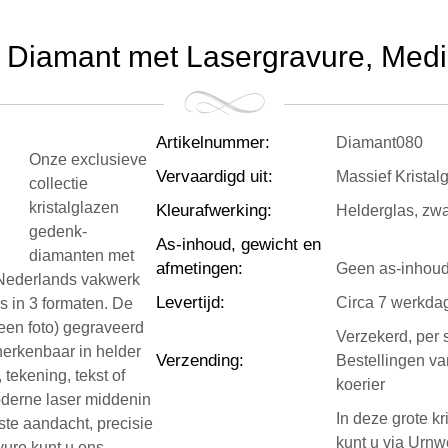
s Diamant met Lasergravure, Med
Artikelnummer
:
Diamant080
Onze exclusieve
Vervaardigd uit
:
Massief Kristal
collectie
kristalglazen
Kleurafwerking
:
Helderglas, zwa
gedenk-
As-inhoud, gewicht en
diamanten met
afmetingen
:
Geen as-inhoud
ur Nederlands vakwerk
Levertijd
:
Circa 7 werkda
is in 3 formaten. De
een foto) gegraveerd
Verzekerd, per 
herkenbaar in helder
Verzending
:
Bestellingen v
tekening, tekst of
koerier
oderne laser middenin
In deze grote k
ste aandacht, precisie
kunt u via Urnw
vure kunt u ons