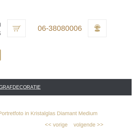
n
06-38080006
s
 GRAFDECORATIE
ortretfoto in Kristalglas Diamant Medium
<<
vorige
volgende
>>