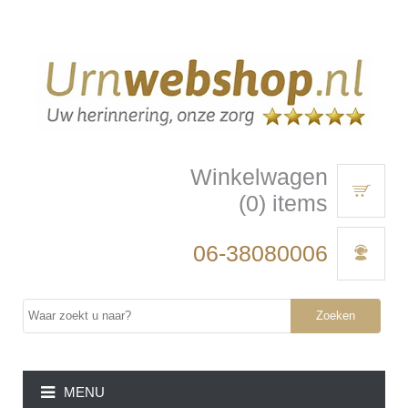
Winkelwagen
(0) items
06-38080006
Zoeken
MENU