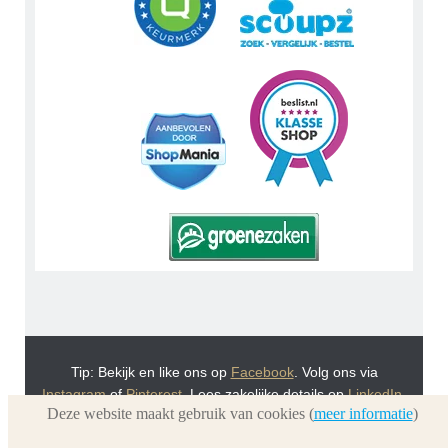
Tip: Bekijk en like ons op
Facebook
. Volg ons via
Instagram
of
Pinterest
. Lees zakelijke details op
LinkedIn
.
Deze website maakt gebruik van cookies (
meer informatie
)
Of bekijk Urnwebshop.nl instructie video's via
You Tube
.
En bezoek ook eens onze VoordeelWebWinkels