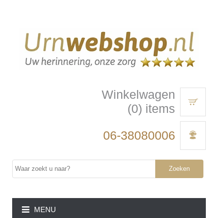
Winkelwagen
(0) items
06-38080006
Zoeken
MENU