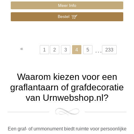
Meer Info
Bestel
]
...
«
1
2
3
4
5
233
Waarom kiezen voor een
graflantaarn of grafdecoratie
van Urnwebshop.nl?
Een graf- of urnmonument biedt ruimte voor persoonlijke