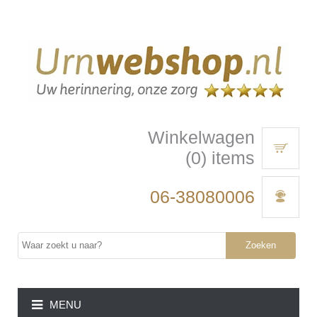
Winkelwagen
(0) items
06-38080006
Zoeken
MENU