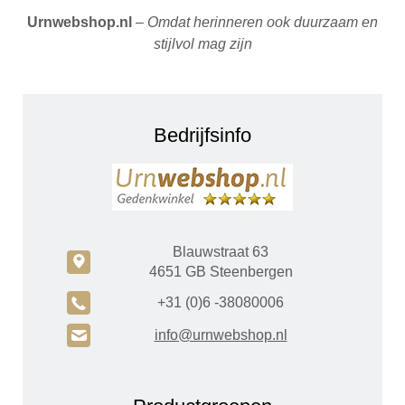
Urnwebshop.nl
–
Omdat herinneren ook duurzaam en
stijlvol mag zijn
Bedrijfsinfo
Blauwstraat 63
c
4651 GB Steenbergen
A
+31 (0)6 -38080006
H
info@urnwebshop.nl