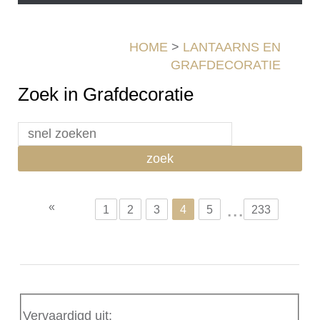
HOME
>
LANTAARNS EN
GRAFDECORATIE
Zoek in Grafdecoratie
zoek
...
«
1
2
3
4
5
233
Vervaardigd uit
: