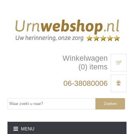
Winkelwagen
(0) items
06-38080006
Zoeken
MENU