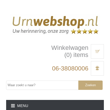
Winkelwagen
(0) items
06-38080006
Zoeken
MENU