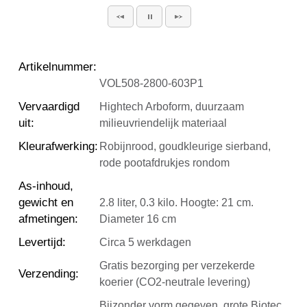
Artikelnummer
:
VOL508-2800-603P1
Vervaardigd
Hightech Arboform, duurzaam
uit
:
milieuvriendelijk materiaal
Kleurafwerking
:
Robijnrood, goudkleurige sierband,
rode pootafdrukjes rondom
As-inhoud,
gewicht en
2.8 liter, 0.3 kilo. Hoogte: 21 cm.
afmetingen
:
Diameter 16 cm
Levertijd
:
Circa 5 werkdagen
Gratis bezorging per verzekerde
Verzending
:
koerier (CO2-neutrale levering)
Bijzonder vorm gegeven, grote Biotec