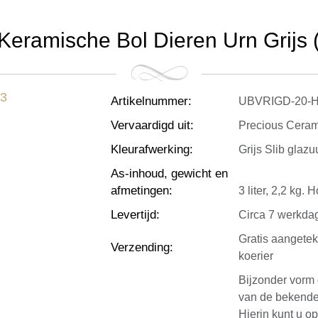
Keramische Bol Dieren Urn Grijs (3
Artikelnummer
:
UBVRIGD-20-H
Vervaardigd uit
:
Precious Ceram
Kleurafwerking
:
Grijs Slib glazu
As-inhoud, gewicht en
afmetingen
:
3 liter, 2,2 kg.
Levertijd
:
Circa 7 werkda
Gratis aangete
Verzending
:
koerier
Bijzonder vorm 
van de bekende
Hierin kunt u op