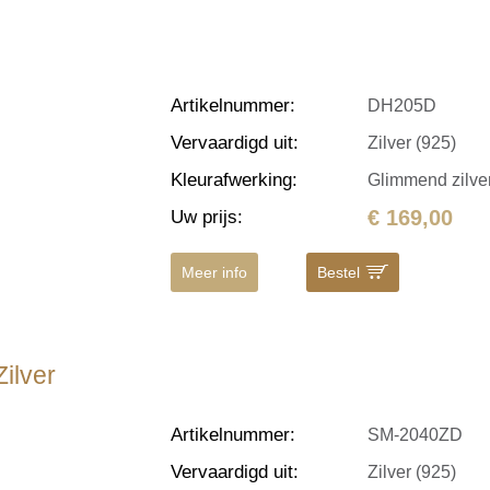
Artikelnummer
:
DH205D
Vervaardigd uit
:
Zilver (925)
Kleurafwerking
:
Glimmend zilve
€ 169,00
Uw prijs
:
Meer info
Bestel
ilver
Artikelnummer
:
SM-2040ZD
Vervaardigd uit
:
Zilver (925)