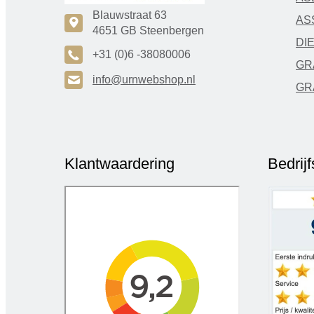
Blauwstraat 63
AS
c
4651 GB Steenbergen
DI
A
+31 (0)6 -38080006
GR
H
info@urnwebshop.nl
GR
Klantwaardering
Bedrij