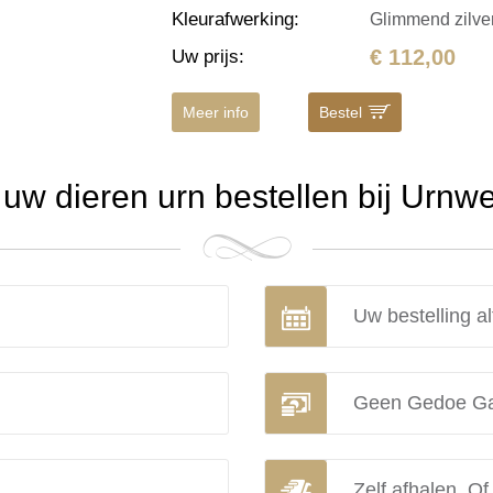
Kleurafwerking
:
Glimmend zilve
€ 112,00
Uw prijs
:
Meer info
Bestel
w dieren urn bestellen bij Urnw
Uw bestelling al
Geen Gedoe Ga
Zelf afhalen. Of