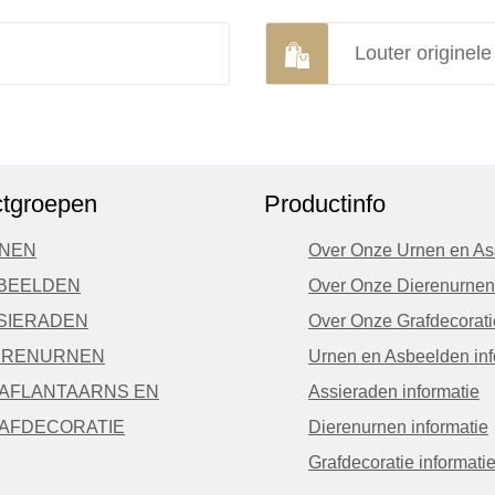
Louter originel
tgroepen
Productinfo
NEN
Over Onze Urnen en As
BEELDEN
Over Onze Dierenurnen
SIERADEN
Over Onze Grafdecorati
ERENURNEN
Urnen en Asbeelden inf
AFLANTAARNS EN
Assieraden informatie
AFDECORATIE
Dierenurnen informatie
Grafdecoratie informati