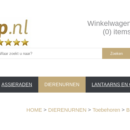
Winkelwage
(0) item
Zoeken
ASSIERADEN
DIERENURNEN
LANTAARNS EN
SERVICE /
❤
HOME
>
DIERENURNEN
>
Toebehoren
>
B