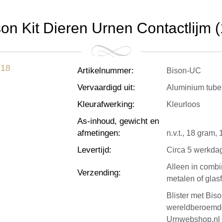
on Kit Dieren Urnen Contactlijm 
Artikelnummer
:
Bison-UC
Vervaardigd uit
:
Aluminium tube,
Kleurafwerking
:
Kleurloos
As-inhoud, gewicht en
afmetingen
:
n.v.t., 18 gram
Levertijd
:
Circa 5 werkda
Alleen in combi
Verzending
:
metalen of glasf
Blister met Bis
wereldberoemde 
Urnwebshop.nl i