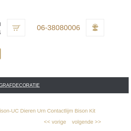
n
06-38080006
s
 GRAFDECORATIE
ison-UC Dieren Urn Contactlijm Bison Kit
<<
vorige
volgende
>>