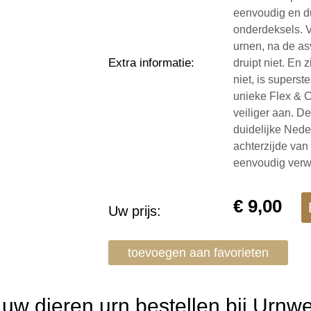
eenvoudig en d
onderdeksels. V
urnen, na de asv
Extra informatie
:
druipt niet. En z
niet, is superst
unieke Flex & C
veiliger aan. De
duidelijke Ned
achterzijde van
eenvoudig verwi
€
9,00
Uw prijs:
toevoegen aan favorieten
w dieren urn bestellen bij Urnw