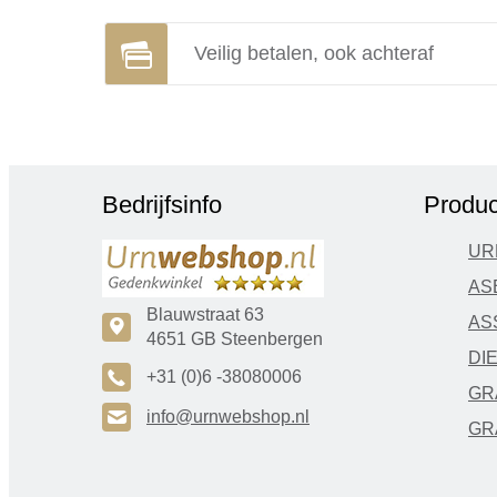
Veilig betalen, ook achteraf
Bedrijfsinfo
Produc
UR
AS
Blauwstraat 63
AS
c
4651 GB Steenbergen
DI
A
+31 (0)6 -38080006
GR
H
info@urnwebshop.nl
GR