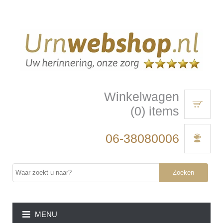
Winkelwagen
(0) items
06-38080006
Zoeken
MENU