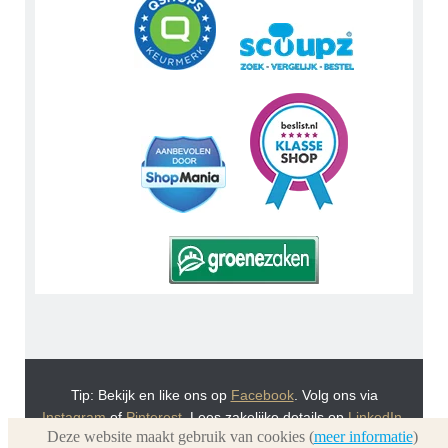
Tip: Bekijk en like ons op
Facebook
. Volg ons via
Instagram
of
Pinterest
. Lees zakelijke details op
LinkedIn
.
Deze website maakt gebruik van cookies (
meer informatie
)
Of bekijk Urnwebshop.nl instructie video's via
You Tube
.