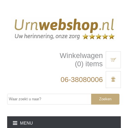
Winkelwagen
(0) items
06-38080006
Zoeken
MENU