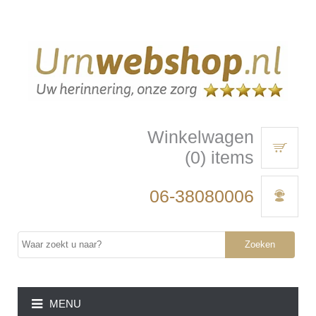
Winkelwagen
(0) items
06-38080006
Zoeken
MENU