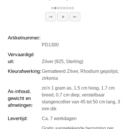
Artikelnummer
:
PD1300
Vervaardigd
uit
:
Zilver (925, Sterling)
Kleurafwerking
:
Gematteerd Zilver, Rhodium gepolijst,
zirkonia
zo'n 1 gram as, 1.5 cm hoog, 1.7 cm
As-inhoud,
breed, 0.7 cm diep, verstelbaar
gewicht en
slangencollier van 45 tot 50 cm lang, 3
afmetingen
:
mm dik
Levertijd
:
Ca. 7 werkdagen
Gratis aangetekende bezorging per