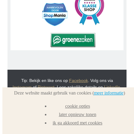
Tip: Bekijk en like ons op
Facebook
. Volg ons via
Instagram
of
Pinterest
. Lees zakelijke details op
LinkedIn
.
Deze website maakt gebruik van cookies (
meer informatie
)
Of bekijk Urnwebshop.nl instructie video's via
You Tube
.
En bezoek ook eens onze VoordeelWebWinkels
cookie opties
Dierenurnwinkel.nl
en
Graflantaarn.nl
later opnieuw tonen
ik ga akkoord met cookies