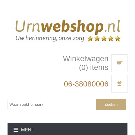
Winkelwagen
(0) items
06-38080006
Zoeken
MENU