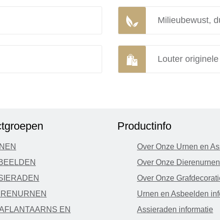
Milieubewust, d
Louter originel
tgroepen
Productinfo
NEN
Over Onze Urnen en As
BEELDEN
Over Onze Dierenurnen
SIERADEN
Over Onze Grafdecorati
ERENURNEN
Urnen en Asbeelden inf
AFLANTAARNS EN
Assieraden informatie