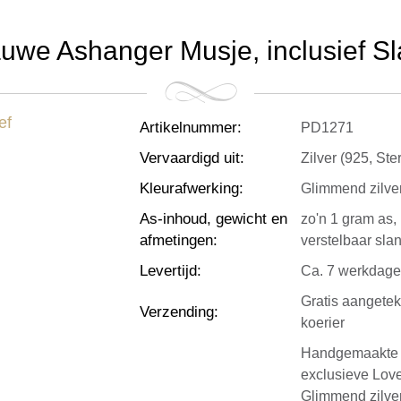
auwe Ashanger Musje, inclusief Sl
Artikelnummer
:
PD1271
Vervaardigd uit
:
Zilver (925, Ster
Kleurafwerking
:
Glimmend zilve
As-inhoud, gewicht en
zo'n 1 gram as,
afmetingen
:
verstelbaar sla
Levertijd
:
Ca. 7 werkdag
Gratis aangete
Verzending
:
koerier
Handgemaakte B
exclusieve Love
Glimmend zilver