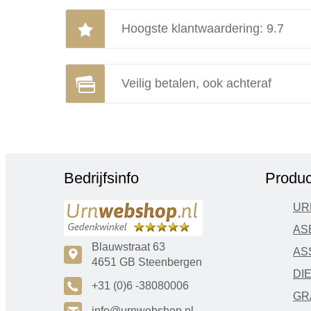
Hoogste klantwaardering: 9.7
Veilig betalen, ook achteraf
Bedrijfsinfo
Produc
UR
AS
Blauwstraat 63
AS
c
4651 GB Steenbergen
DI
A
+31 (0)6 -38080006
GR
info@urnwebshop.nl