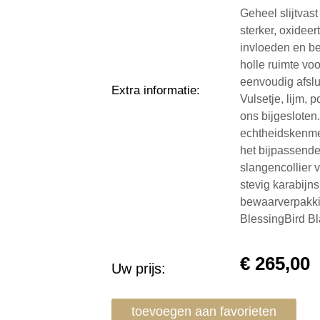
Geheel slijtvast
sterker, oxideer
invloeden en be
holle ruimte vo
eenvoudig afslu
Extra informatie
:
Vulsetje, lijm,
ons bijgesloten
echtheidskenme
het bijpassende
slangencollier 
stevig karabijn
bewaarverpakki
BlessingBird B
€
265,00
Uw prijs:
toevoegen aan favorieten