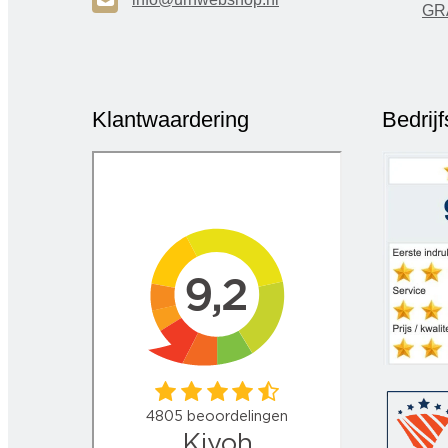
H
GR
Klantwaardering
Bedrij