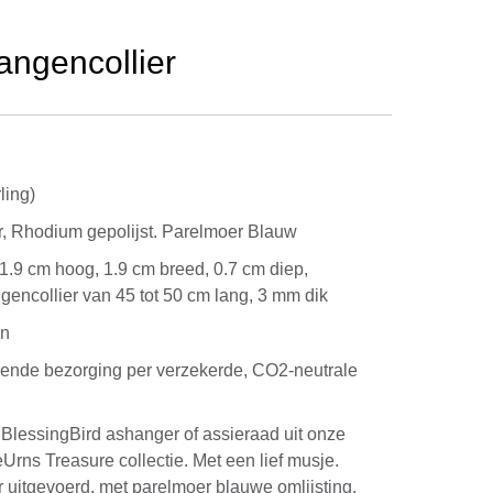
angencollier
ling)
r, Rhodium gepolijst. Parelmoer Blauw
 1.9 cm hoog, 1.9 cm breed, 0.7 cm diep,
ngencollier van 45 tot 50 cm lang, 3 mm dik
en
kende bezorging per verzekerde, CO2-neutrale
lessingBird ashanger of assieraad uit onze
Urns Treasure collectie. Met een lief musje.
 uitgevoerd, met parelmoer blauwe omlijsting.