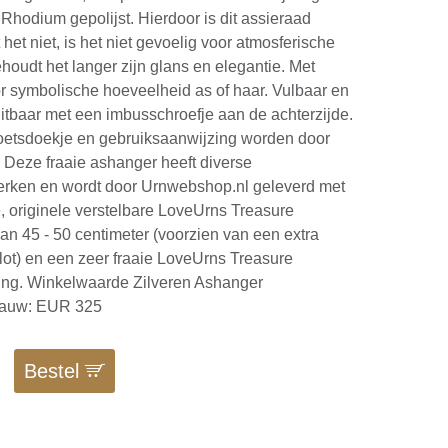
 Rhodium gepolijst. Hierdoor is dit assieraad
t het niet, is het niet gevoelig voor atmosferische
houdt het langer zijn glans en elegantie. Met
or symbolische hoeveelheid as of haar. Vulbaar en
itbaar met een imbusschroefje aan de achterzijde.
 poetsdoekje en gebruiksaanwijzing worden door
. Deze fraaie ashanger heeft diverse
rken en wordt door Urnwebshop.nl geleverd met
, originele verstelbare LoveUrns Treasure
van 45 - 50 centimeter (voorzien van een extra
slot) en een zeer fraaie LoveUrns Treasure
ng. Winkelwaarde Zilveren Ashanger
lauw: EUR 325
Bestel