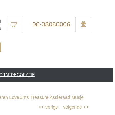
n
06-38080006
s
 GRAFDECORATIE
eren LoveUrns Treasure Assieraad Musje
<<
vorige
volgende
>>