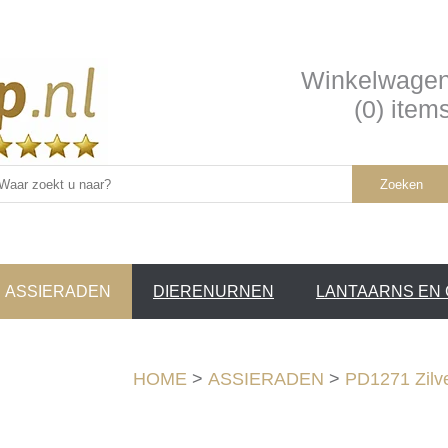
Winkelwage
(0) item
Zoeken
ASSIERADEN
DIERENURNEN
LANTAARNS EN
SERVICE /
❤
HOME
>
ASSIERADEN
>
PD1271 Zilv