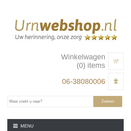
Winkelwagen
(0) items
06-38080006
Zoeken
MENU