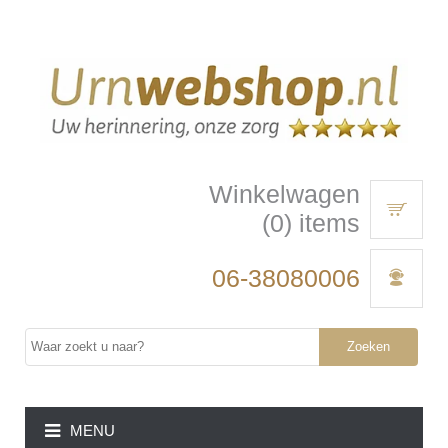
Winkelwagen
(0) items
06-38080006
Zoeken
MENU