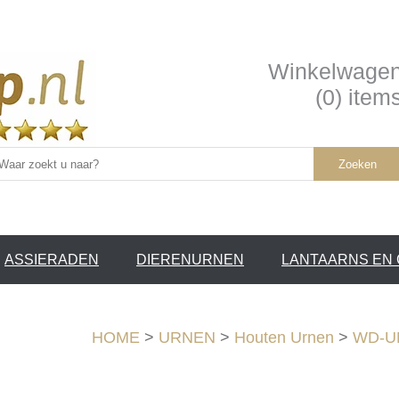
Winkelwage
(0) item
Zoeken
ASSIERADEN
DIERENURNEN
LANTAARNS EN
SERVICE
HOME
>
URNEN
>
Houten Urnen
>
WD-UN