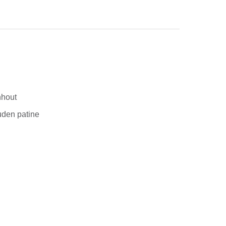
nhout
uden patine