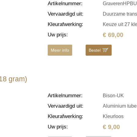
Artikelnummer
:
GraverenHPB
Vervaardigd uit
:
Duurzame transfe
Kleurafwerking
:
Keuze uit 27 kl
€ 69,00
Uw prijs
:
Meer info
Bestel
(18 gram)
Artikelnummer
:
Bison-UK
Vervaardigd uit
:
Aluminium tube,
Kleurafwerking
:
Kleurloos
€ 9,00
Uw prijs
: