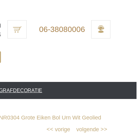
n
06-38080006
s
 GRAFDECORATIE
R0304 Grote Eiken Bol Urn Wit Geolied
<<
vorige
volgende
>>