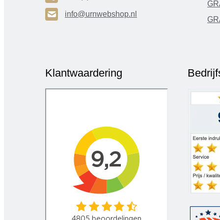
GR
H
info@urnwebshop.nl
GR
Klantwaardering
Bedrij