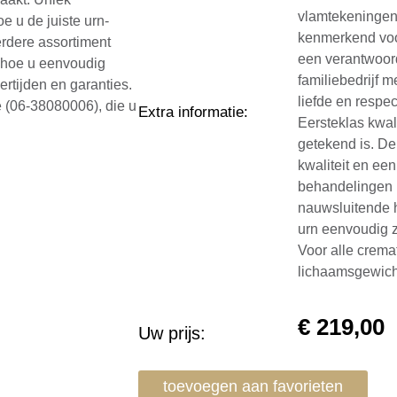
vlamtekeningen
e u de juiste urn-
kenmerkend voo
erdere assortiment
een verantwoor
k hoe u eenvoudig
familiebedrijf m
vertijden en garanties.
liefde en respe
e (06-38080006), die u
Extra informatie
:
Eersteklas kwal
getekend is. De
kwaliteit en ee
behandelingen u
nauwsluitende h
urn eenvoudig z
Voor alle crema
lichaamsgewich
€
219,00
Uw prijs:
toevoegen aan favorieten