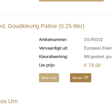
d, Goudkleurig Patine (0.25 liter)
Artikelnummer
:
DS-R0102
Vervaardigd uit
:
Europees Eike
Kleurafwerking
:
Wit geolied, go
€ 79,00
Uw prijs
:
Meer info
Bestel
box Urn