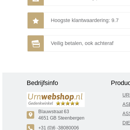
Hoogste klantwaardering: 9.7
Veilig betalen, ook achteraf
Bedrijfsinfo
Produc
UR
AS
Blauwstraat 63
AS
c
4651 GB Steenbergen
DI
A
+31 (0)6 -38080006