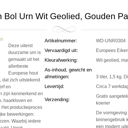
 Bol Urn Wit Geolied, Gouden Pati
Artikelnummer
:
WD-UNR0304
Deze uiterst
Vervaardigd uit
:
Europees Eike
duurzame urn is
gemaakt uit het
Kleurafwerking
:
Wit geolied, ma
allerbeste
As-inhoud, gewicht en
Europese hout
afmetingen
:
3 liter, 1,5 kg.
 dat zich uitstekend
Levertijd
:
Circa 7 werkda
erf en
n zijn kenmerkend en
Gratis aangete
Verzending
:
n, haarkloven en
koerier
. Het productieproces
De vormgeving 
ijke bewerkingen:
binnengebruik 
rezen. Waarbij iedere
een modern uiter
aakt. Uniek