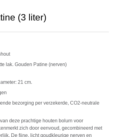
ne (3 liter)
nhout
tte lak. Gouden Patine (nerven)
 Diameter: 21 cm.
gen
kende bezorging per verzekerde, CO2-neutrale
van deze prachtige houten bolurn voor
kenmerkt zich door eenvoud, gecombineerd met
lijk. De fijne, licht goudkleurige nerven en