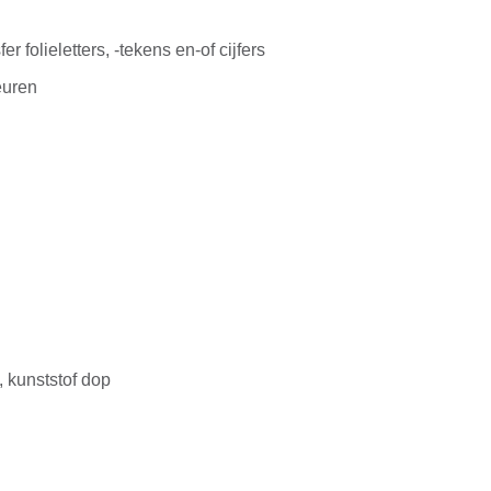
U
r folieletters, -tekens en-of cijfers
euren
 kunststof dop