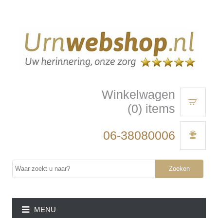
Winkelwagen
(0) items
06-38080006
Zoeken
MENU