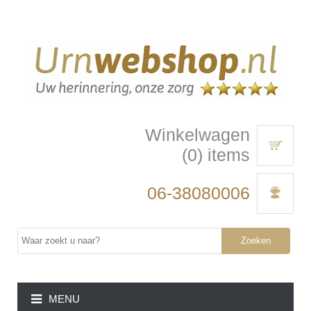
Winkelwagen
(0) items
06-38080006
Zoeken
MENU