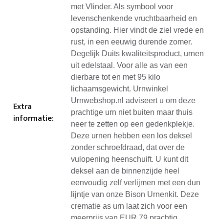
met Vlinder. Als symbool voor
levenschenkende vruchtbaarheid en
opstanding. Hier vindt de ziel vrede en
rust, in een eeuwig durende zomer.
Degelijk Duits kwaliteitsproduct, urnen
uit edelstaal. Voor alle as van een
dierbare tot en met 95 kilo
lichaamsgewicht. Urnwinkel
Urnwebshop.nl adviseert u om deze
Extra
prachtige urn niet buiten maar thuis
informatie
:
neer te zetten op een gedenkplekje.
Deze urnen hebben een los deksel
zonder schroefdraad, dat over de
vulopening heenschuift. U kunt dit
deksel aan de binnenzijde heel
eenvoudig zelf verlijmen met een dun
lijntje van onze Bison Urnenkit. Deze
crematie as urn laat zich voor een
meerprijs van EUR 79 prachtig