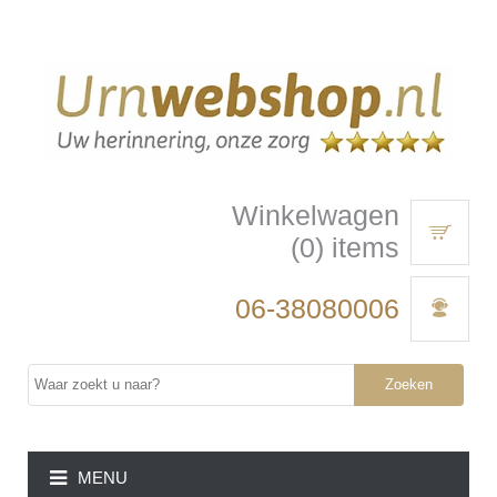
Winkelwagen
(0) items
06-38080006
Zoeken
MENU