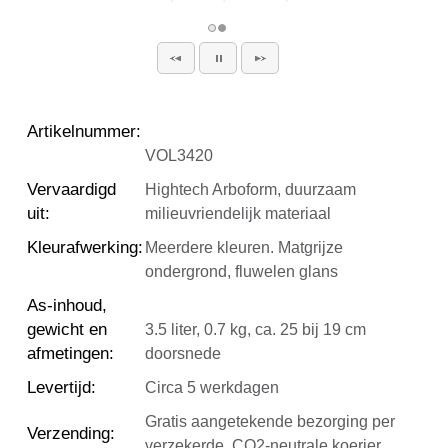
Artikelnummer
:
VOL3420
Vervaardigd
Hightech Arboform, duurzaam
uit
:
milieuvriendelijk materiaal
Kleurafwerking
:
Meerdere kleuren. Matgrijze
ondergrond, fluwelen glans
As-inhoud,
gewicht en
3.5 liter, 0.7 kg, ca. 25 bij 19 cm
afmetingen
:
doorsnede
Levertijd
:
Circa 5 werkdagen
Gratis aangetekende bezorging per
Verzending
:
verzekerde, CO2-neutrale koerier