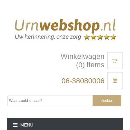
Winkelwagen
(0) items
06-38080006
Zoeken
MENU