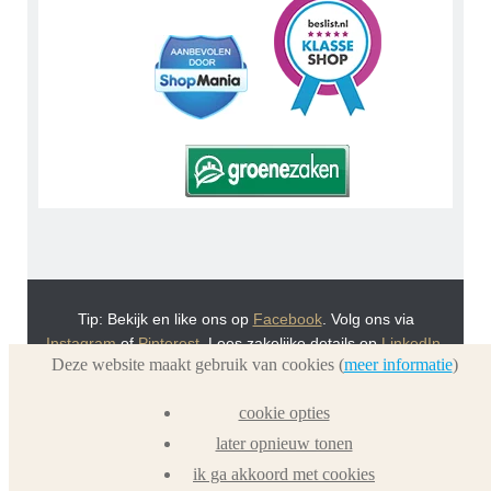
Tip: Bekijk en like ons op
Facebook
. Volg ons via
Instagram
of
Pinterest
. Lees zakelijke details op
LinkedIn
.
Deze website maakt gebruik van cookies (
meer informatie
)
Of bekijk Urnwebshop.nl instructie video's via
You Tube
.
En bezoek ook eens onze VoordeelWebWinkels
cookie opties
Dierenurnwinkel.nl
en
Graflantaarn.nl
later opnieuw tonen
ik ga akkoord met cookies