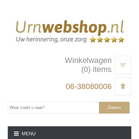
Winkelwagen
(0) items
06-38080006
Zoeken
MENU