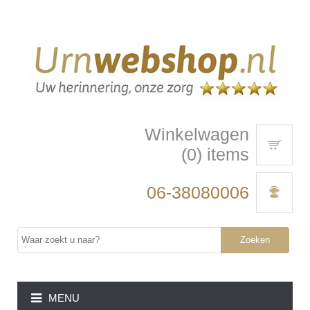
Winkelwagen
(0) items
06-38080006
Zoeken
MENU