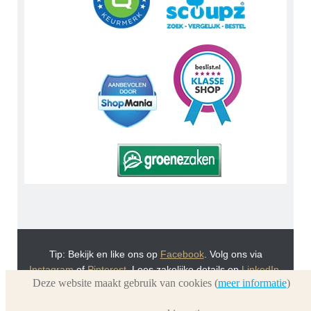
Tip: Bekijk en like ons op
Facebook
. Volg ons via
Instagram
of
Pinterest
. Lees zakelijke details op
LinkedIn
.
Deze website maakt gebruik van cookies (
meer informatie
)
Of bekijk Urnwebshop.nl instructie video's via
You Tube
.
En bezoek ook eens onze VoordeelWebWinkels