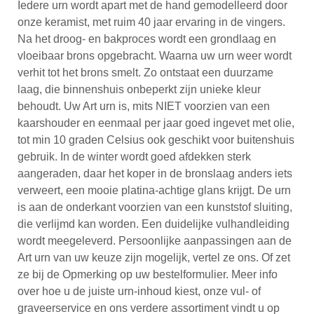
Iedere urn wordt apart met de hand gemodelleerd door
onze keramist, met ruim 40 jaar ervaring in de vingers.
Na het droog- en bakproces wordt een grondlaag en
vloeibaar brons opgebracht. Waarna uw urn weer wordt
verhit tot het brons smelt. Zo ontstaat een duurzame
laag, die binnenshuis onbeperkt zijn unieke kleur
behoudt. Uw Art urn is, mits NIET voorzien van een
kaarshouder en eenmaal per jaar goed ingevet met olie,
tot min 10 graden Celsius ook geschikt voor buitenshuis
gebruik. In de winter wordt goed afdekken sterk
aangeraden, daar het koper in de bronslaag anders iets
verweert, een mooie platina-achtige glans krijgt. De urn
is aan de onderkant voorzien van een kunststof sluiting,
die verlijmd kan worden. Een duidelijke vulhandleiding
wordt meegeleverd. Persoonlijke aanpassingen aan de
Art urn van uw keuze zijn mogelijk, vertel ze ons. Of zet
ze bij de Opmerking op uw bestelformulier. Meer info
over hoe u de juiste urn-inhoud kiest, onze vul- of
graveerservice en ons verdere assortiment vindt u op