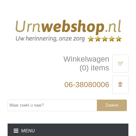
Winkelwagen
(0) items
06-38080006
Zoeken
MENU