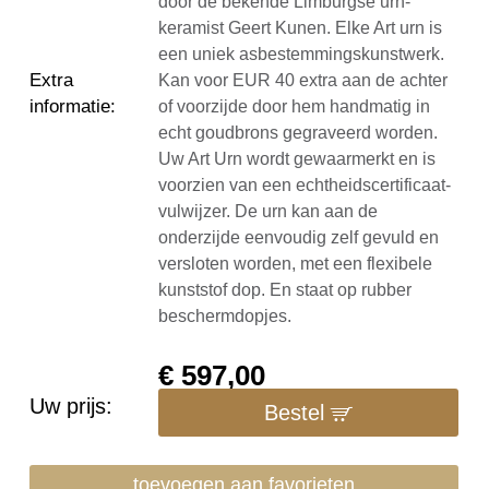
door de bekende Limburgse urn-
keramist Geert Kunen. Elke Art urn is
een uniek asbestemmingskunstwerk.
Extra
Kan voor EUR 40 extra aan de achter
informatie
:
of voorzijde door hem handmatig in
echt goudbrons gegraveerd worden.
Uw Art Urn wordt gewaarmerkt en is
voorzien van een echtheidscertificaat-
vulwijzer. De urn kan aan de
onderzijde eenvoudig zelf gevuld en
versloten worden, met een flexibele
kunststof dop. En staat op rubber
beschermdopjes.
€
597,00
Uw prijs:
Bestel
toevoegen aan favorieten