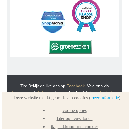
Tip: Bekijk en like ons op
Facebook
. Volg ons via
Instagram
of
Pinterest
. Lees zakelijke details op
LinkedIn
.
Deze website maakt gebruik van cookies (
meer informatie
)
Of bekijk Urnwebshop.nl instructie video's via
You Tube
.
En bezoek ook eens onze VoordeelWebWinkels
cookie opties
Dierenurnwinkel.nl
en
Graflantaarn.nl
later opnieuw tonen
ik ga akkoord met cookies