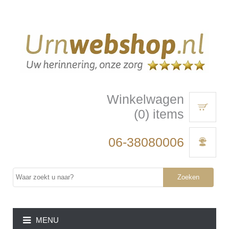
Winkelwagen
(0) items
06-38080006
Zoeken
MENU