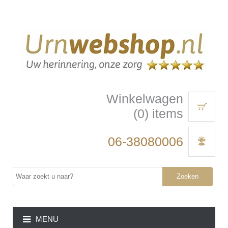
Winkelwagen
(0) items
06-38080006
Zoeken
MENU