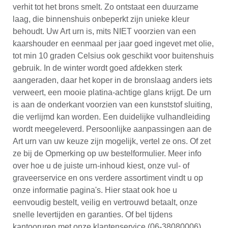
verhit tot het brons smelt. Zo ontstaat een duurzame
laag, die binnenshuis onbeperkt zijn unieke kleur
behoudt. Uw Art urn is, mits NIET voorzien van een
kaarshouder en eenmaal per jaar goed ingevet met olie,
tot min 10 graden Celsius ook geschikt voor buitenshuis
gebruik. In de winter wordt goed afdekken sterk
aangeraden, daar het koper in de bronslaag anders iets
verweert, een mooie platina-achtige glans krijgt. De urn
is aan de onderkant voorzien van een kunststof sluiting,
die verlijmd kan worden. Een duidelijke vulhandleiding
wordt meegeleverd. Persoonlijke aanpassingen aan de
Art urn van uw keuze zijn mogelijk, vertel ze ons. Of zet
ze bij de Opmerking op uw bestelformulier. Meer info
over hoe u de juiste urn-inhoud kiest, onze vul- of
graveerservice en ons verdere assortiment vindt u op
onze informatie pagina's. Hier staat ook hoe u
eenvoudig bestelt, veilig en vertrouwd betaalt, onze
snelle levertijden en garanties. Of bel tijdens
kantooruren met onze klantenservice (06-38080006),