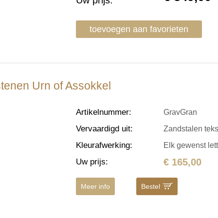
Uw prijs:
toevoegen aan favorieten
tenen Urn of Assokkel
Artikelnummer
:
GravGran
Vervaardigd uit
:
Zandstalen tekst
Kleurafwerking
:
Elk gewenst let
€ 165,00
Uw prijs
:
Meer info
Bestel