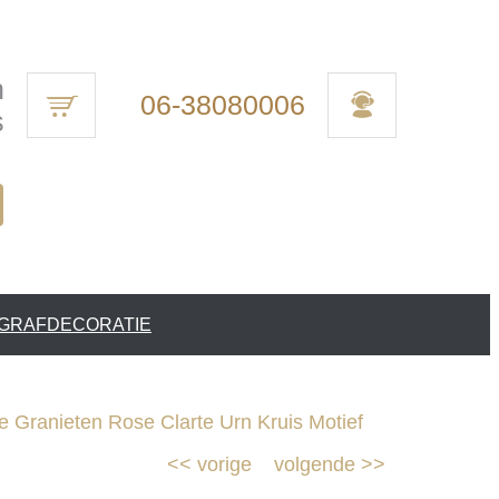
n
06-38080006
s
 GRAFDECORATIE
Granieten Rose Clarte Urn Kruis Motief
<<
vorige
volgende
>>