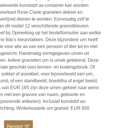
eleverde kunststof as-container kan worden
vierkant Rose Clarte granieten deksel en
 verlijmd dienen te worden. Eenvoudig zelf te
van dit model 12 verschillende granietkleuren
ef bij Opmerking op het bestelformulier aan welke
zie foto's kleurvlakken. Deze bijzondere urn heeft
e voor alle as van een persoon of dier tot en met
msgewicht. Handmatig vormgegeven urnen uit
een. Iedere granieten urn is uniek getekend. Deze
rmate geschikt voor binnen- en buitengebruik. Of
s sokkel of assokkel, voor bijvoorbeeld een urn,
unst, of een standbeeld, boeddha of engel beeld.
s van EUR 165 zijn deze urnen geheel naar wens
en met een gravure van naam, geboorte en
ijpassende artikelen). Inclusief kunststof as-
dichting. Winkelwaarde urn graniet: EUR 650
Bestel