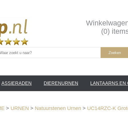
Winkelwage
(0) item
Zoeken
ASSIERADEN
DIERENURNEN
LANTAARNS EN
SERVICE /
❤
ME
>
URNEN
>
Natuurstenen Urnen
>
UC14RZC-K Grote 