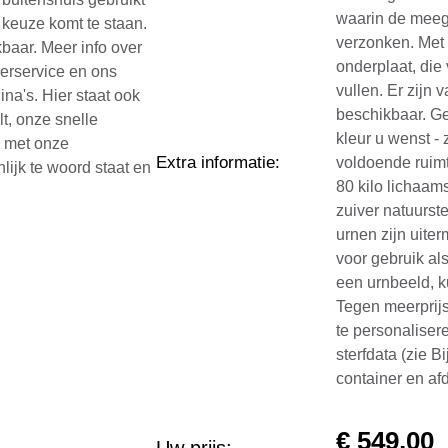
waarin de meeg
keuze komt te staan.
verzonken. Met 
baar. Meer info over
onderplaat, die
eerservice en ons
vullen. Er zijn 
ina's. Hier staat ook
beschikbaar. Ge
lt, onze snelle
kleur u wenst - 
n met onze
Extra informatie
:
voldoende ruimt
lijk te woord staat en
80 kilo lichaa
zuiver natuurst
urnen zijn uite
voor gebruik al
een urnbeeld, k
Tegen meerprij
te personaliser
sterfdata (zie B
container en af
€
549,00