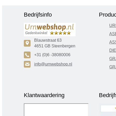
Bedrijfsinfo
Produc
UR
AS
Blauwstraat 63
AS
c
4651 GB Steenbergen
DI
A
+31 (0)6 -38080006
GR
H
info@urnwebshop.nl
GR
Klantwaardering
Bedrij