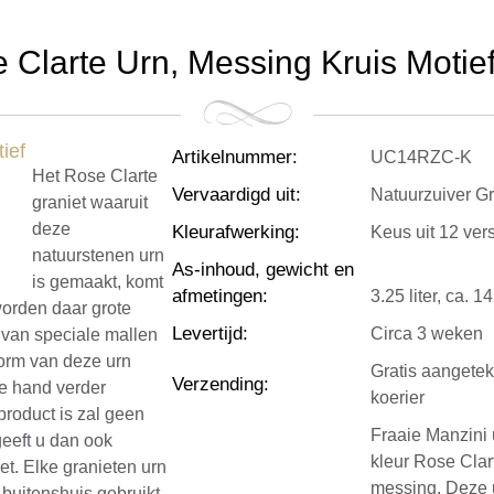
Clarte Urn, Messing Kruis Motief 
Artikelnummer
:
UC14RZC-K
Het Rose Clarte
Vervaardigd uit
:
Natuurzuiver Gr
graniet waaruit
deze
Kleurafwerking
:
Keus uit 12 ver
natuurstenen urn
As-inhoud, gewicht en
is gemaakt, komt
afmetingen
:
3.25 liter, ca. 
orden daar grote
Levertijd
:
Circa 3 weken
 van speciale mallen
vorm van deze urn
Gratis aangete
Verzending
:
de hand verder
koerier
product is zal geen
Fraaie Manzini u
geeft u dan ook
kleur Rose Clart
iet. Elke granieten urn
messing. Deze 
 buitenshuis gebruikt