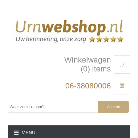
Winkelwagen
(0) items
06-38080006
Zoeken
MENU