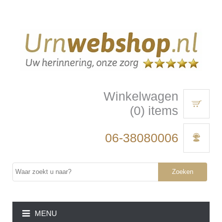
Winkelwagen
(0) items
06-38080006
Zoeken
MENU