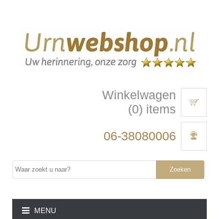
Winkelwagen
(0) items
06-38080006
Zoeken
MENU