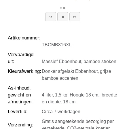
Artikelnummer
:
TBCMB816XL
Vervaardigd
uit
:
Massief Ebbenhout, bamboe stroken
Kleurafwerking
:
Donker afgelakt Ebbenhout, grijze
bamboe accenten
As-inhoud,
gewicht en
4 liter, 1,5 kg. Hoogte 18 cm., breedte
afmetingen
:
en diepte: 18 cm.
Levertijd
:
Circa 7 werkdagen
Gratis aangetekende bezorging per
Verzending
:
verzekerde, CO2-neutrale koerier