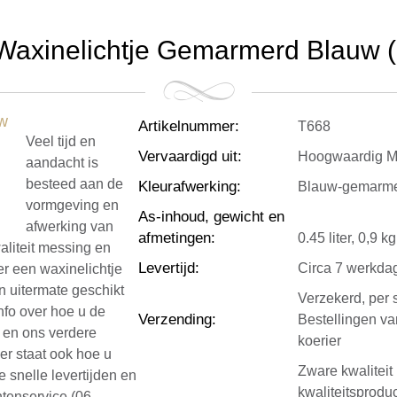
Waxinelichtje Gemarmerd Blauw (0.
Artikelnummer
:
T668
Veel tijd en
Vervaardigd uit
:
Hoogwaardig Me
aandacht is
besteed aan de
Kleurafwerking
:
Blauw-gemarmer
vormgeving en
As-inhoud, gewicht en
afwerking van
afmetingen
:
0.45 liter, 0,9 
aliteit messing en
Levertijd
:
Circa 7 werkda
r een waxinelichtje
rn uitermate geschikt
Verzekerd, per 
nfo over hoe u de
Verzending
:
Bestellingen v
e en ons verdere
koerier
ier staat ook hoe u
Zware kwalitei
e snelle levertijden en
kwaliteitsprod
ntenservice (06-