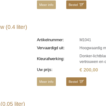
Meer info
Bestel
 (0.4 liter)
Artikelnummer
:
M1041
Vervaardigd uit
:
Hoogwaardig m
Donker-lichtblau
Kleurafwerking
:
vertrouwen en o
€ 200,00
Uw prijs
:
Meer info
Bestel
0.05 liter)