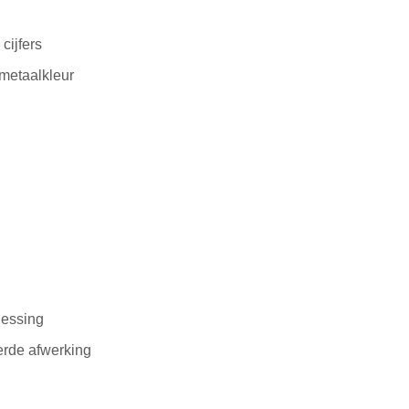
U
 cijfers
metaalkleur
essing
rde afwerking