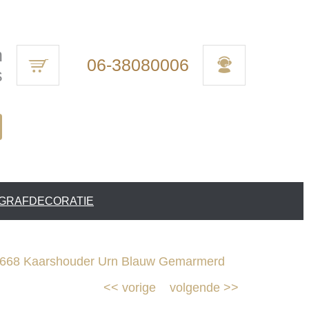
n
06-38080006
s
 GRAFDECORATIE
668 Kaarshouder Urn Blauw Gemarmerd
<<
vorige
volgende
>>