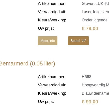
Artikelnummer
:
GravureLUKH
Vervaardigd uit
:
Laser, letters en
Kleurafwerking
:
Onderliggende 
€ 79,00
Uw prijs
:
Meer info
Bestel
emarmerd (0.05 liter)
Artikelnummer
:
H668
Vervaardigd uit
:
Hoogwaardig M
Kleurafwerking
:
Blauw gemarme
€ 93,00
Uw prijs
: