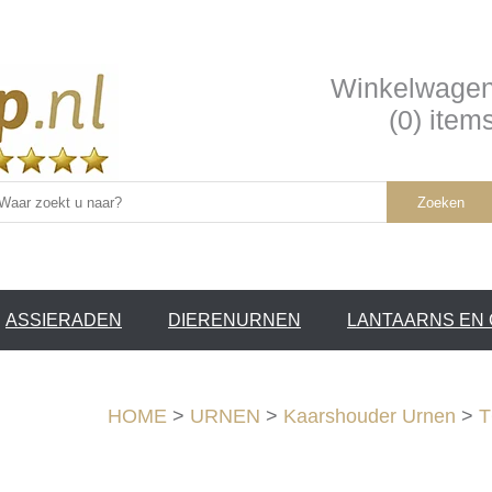
Winkelwage
(0) item
Zoeken
ASSIERADEN
DIERENURNEN
LANTAARNS EN
SERVICE /
❤
HOME
>
URNEN
>
Kaarshouder Urnen
>
T