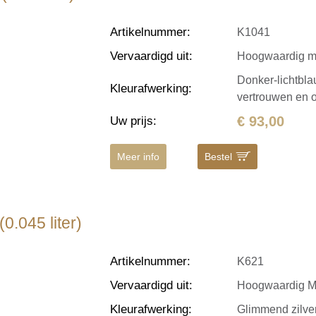
Artikelnummer
:
K1041
Vervaardigd uit
:
Hoogwaardig m
Donker-lichtblau
Kleurafwerking
:
vertrouwen en o
€ 93,00
Uw prijs
:
Meer info
Bestel
0.045 liter)
Artikelnummer
:
K621
Vervaardigd uit
:
Hoogwaardig M
Kleurafwerking
:
Glimmend zilver