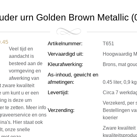
der urn Golden Brown Metallic (0.
Artikelnummer
:
T651
Veel tijd en
Vervaardigd uit
:
Hoogwaardig Me
aandacht is
besteed aan de
Kleurafwerking
:
Brons, mat gou
vormgeving en
As-inhoud, gewicht en
afwerking van
afmetingen
:
0.45 liter, 0,9 
 zware kwaliteit
Levertijd
:
Circa 7 werkda
 urn kunt u er een
ling is deze urn
Verzekerd, per 
r te zetten. Meer info
Verzending
:
Bestellingen v
 graveerservice en ons
koerier
ina's. Hier staat ook
Zware kwalitei
lt, onze snelle
kwaliteitsprod
n met onze