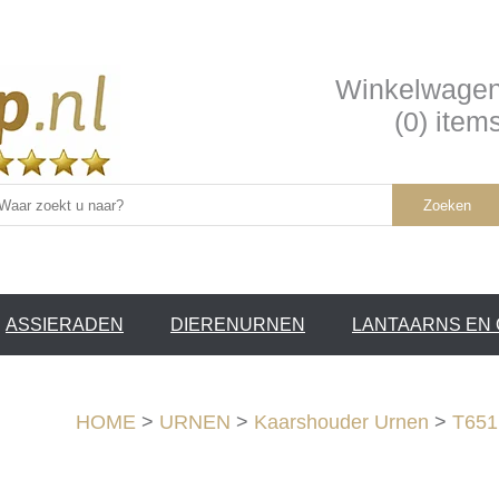
Winkelwage
(0) item
Zoeken
ASSIERADEN
DIERENURNEN
LANTAARNS EN
SERVICE /
❤
HOME
>
URNEN
>
Kaarshouder Urnen
>
T651