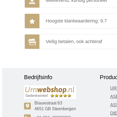
Meelevend, kundig personeel
Hoogste klantwaardering: 9.7
Veilig betalen, ook achteraf
Bedrijfsinfo
Produc
UR
AS
Blauwstraat 63
AS
c
4651 GB Steenbergen
DI