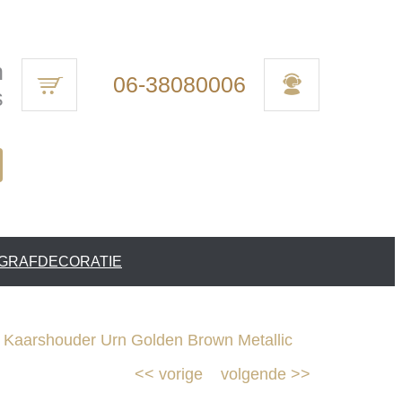
n
06-38080006
s
 GRAFDECORATIE
 Kaarshouder Urn Golden Brown Metallic
<<
vorige
volgende
>>