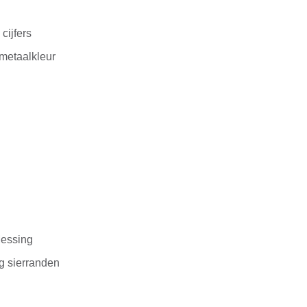
U
 cijfers
metaalkleur
essing
g sierranden