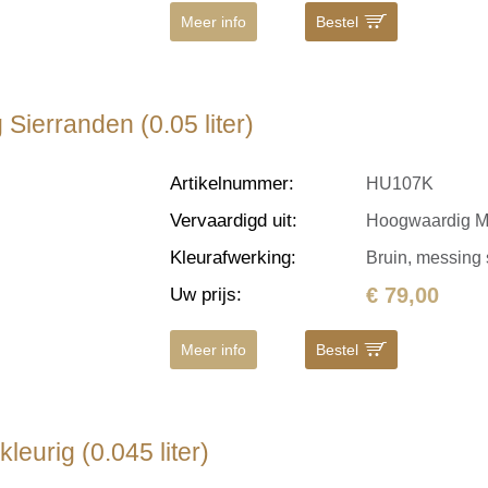
Meer info
Bestel
Sierranden (0.05 liter)
Artikelnummer
:
HU107K
Vervaardigd uit
:
Hoogwaardig M
Kleurafwerking
:
Bruin, messing 
€ 79,00
Uw prijs
:
Meer info
Bestel
eurig (0.045 liter)