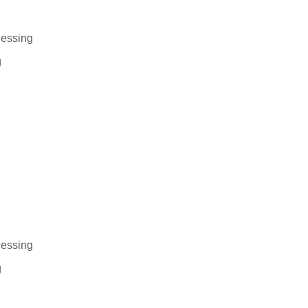
essing
g
essing
g