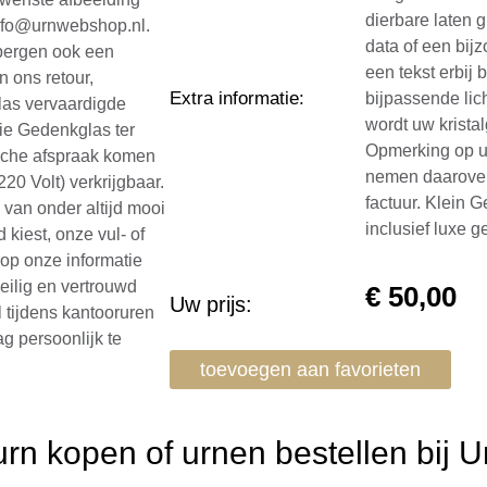
dierbare laten 
 info@urnwebshop.nl.
data of een bij
bergen ook een
een tekst erbij 
n ons retour,
Extra informatie
:
bijpassende lich
glas vervaardigde
wordt uw kristal
ie Gedenkglas ter
Opmerking op u
ische afspraak komen
nemen daarover 
220 Volt) verkrijgbaar.
factuur. Klein 
 van onder altijd mooi
inclusief luxe 
 kiest, onze vul- of
 op onze informatie
veilig en vertrouwd
€
50,00
Uw prijs:
l tijdens kantooruren
g persoonlijk te
toevoegen aan favorieten
n kopen of urnen bestellen bij 