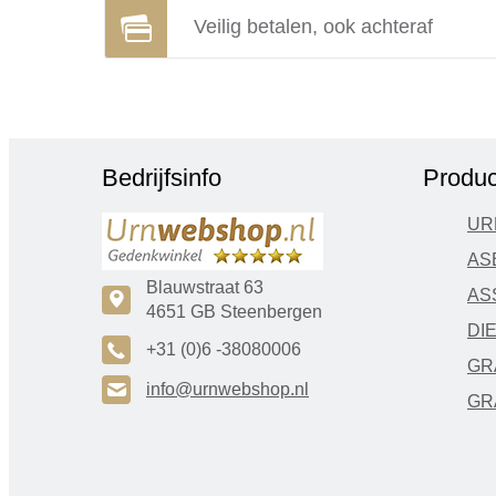
Veilig betalen, ook achteraf
Bedrijfsinfo
Produc
UR
AS
Blauwstraat 63
AS
c
4651 GB Steenbergen
DI
A
+31 (0)6 -38080006
GR
H
info@urnwebshop.nl
GR