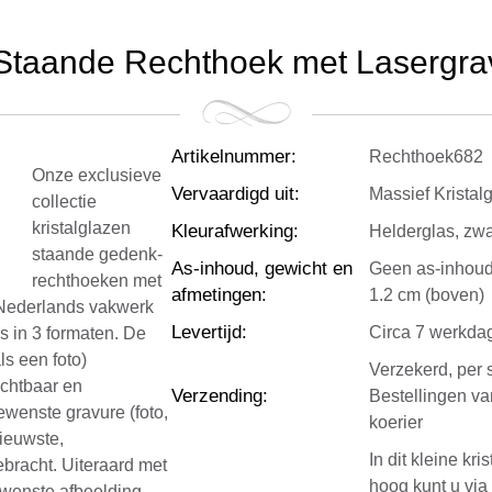
 Staande Rechthoek met Lasergra
Artikelnummer
:
Rechthoek682
Onze exclusieve
Vervaardigd uit
:
Massief Kristal
collectie
kristalglazen
Kleurafwerking
:
Helderglas, zwa
staande gedenk-
As-inhoud, gewicht en
Geen as-inhoud,
rechthoeken met
afmetingen
:
1.2 cm (boven)
ur Nederlands vakwerk
Levertijd
:
Circa 7 werkda
is in 3 formaten. De
s een foto)
Verzekerd, per 
ichtbaar en
Verzending
:
Bestellingen v
ewenste gravure (foto,
koerier
nieuwste,
In dit kleine k
bracht. Uiteraard met
hoog kunt u via
gewenste afbeelding