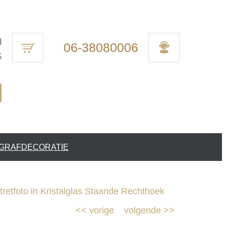
n
06-38080006
s
 GRAFDECORATIE
retfoto in Kristalglas Staande Rechthoek
<<
vorige
volgende
>>