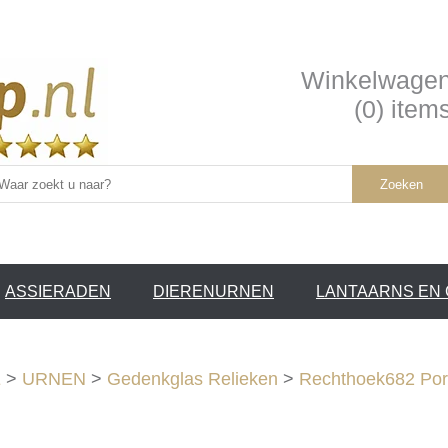
Winkelwage
(0) item
Zoeken
ASSIERADEN
DIERENURNEN
LANTAARNS EN
SERVICE /
❤
E
>
URNEN
>
Gedenkglas Relieken
>
Rechthoek682 Port