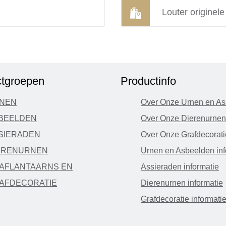
Louter originel
tgroepen
Productinfo
NEN
Over Onze Urnen en As
BEELDEN
Over Onze Dierenurnen
SIERADEN
Over Onze Grafdecorati
ERENURNEN
Urnen en Asbeelden inf
AFLANTAARNS EN
Assieraden informatie
AFDECORATIE
Dierenurnen informatie
Grafdecoratie informati