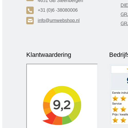
4651 GB Steenbergen
DI
A
+31 (0)6 -38080006
GR
H
info@urnwebshop.nl
GR
Klantwaardering
Bedrij