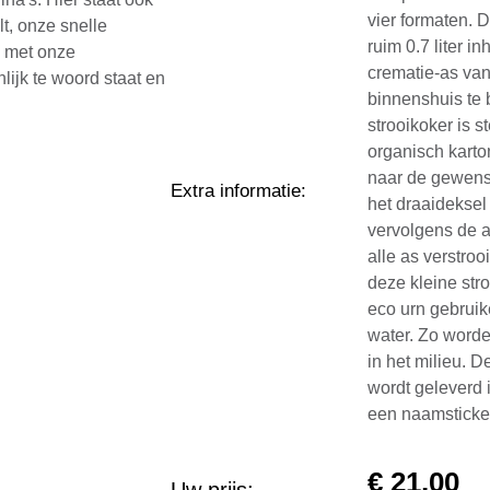
vier formaten. D
lt, onze snelle
ruim 0.7 liter 
n met onze
crematie-as van
lijk te woord staat en
binnenshuis te 
strooikoker is 
organisch karto
naar de gewenst
Extra informatie
:
het draaideksel
vervolgens de a
alle as verstroo
deze kleine stro
eco urn gebruik
water. Zo worde
in het milieu. 
wordt geleverd i
een naamsticke
€
21,00