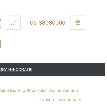
n
06-38080006
s
 GRAFDECORATIE
eine Bio-Eco Strooikoker Zonnebloemen
<<
vorige
volgende
>>