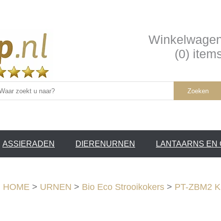
Winkelwage
(0) item
Zoeken
ASSIERADEN
DIERENURNEN
LANTAARNS EN
SERVICE /
❤
HOME
>
URNEN
>
Bio Eco Strooikokers
>
PT-ZBM2 Kl