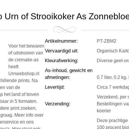
o Urn of Strooikoker As Zonnebloem
Artikelnummer
:
PT-ZBM2
Voor het bewaren
Vervaardigd uit
:
Organisch Kart
of uitstrooien van
de crematie-as
Kleurafwerking
:
Diverse geel-or
heeft
As-inhoud, gewicht en
Urnwebshop.nl
afmetingen
:
0.7 liter, 0.2 k
hillende prints. Na
Levertijd
:
Circa 7 werkda
ken van de
op het land of boven
Verzekerd, per 
aar in 5 formaten.
Verzending
:
Bestellingen v
dere print zoeken,
koerier
graag. Meer info over
Deze prachtige
eerservice en ons
100 procent bio
ina's. Hier staat ook