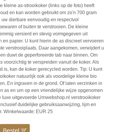
e kleine as-strooikoker (links op de foto) heeft
inhoud en kan worden gebruikt om zo'n 700 gram
 uw dierbare eenvoudig en respectvol
bewaren of buiten te verstrooien. De kleine
stemmig versierd en stevig vormgegeven uit
n en papier. U kunt hierin de as discreet vervoeren
e verstrooiplaats. Daar aangekomen, verwijdert u
 en duwt de geperforeerde tab naar binnen. Om
s voorzichtig te verspreiden vanuit de koker. Als
id is, kan de koker gerecycled worden. Tip: U kunt
oikoker natuurlijk ook als voordelige kleine bio
en. En ingraven in de grond. Of laten verzinken in
n as en urn op een vriendelijke wijze opgenomen
De luxe uitgevoerde Urnwebshop.nl verstrooikoker
nclusief duidelijke gebruiksaanwijzing, lijm en
r. Winkelwaarde: EUR 25
Bestel