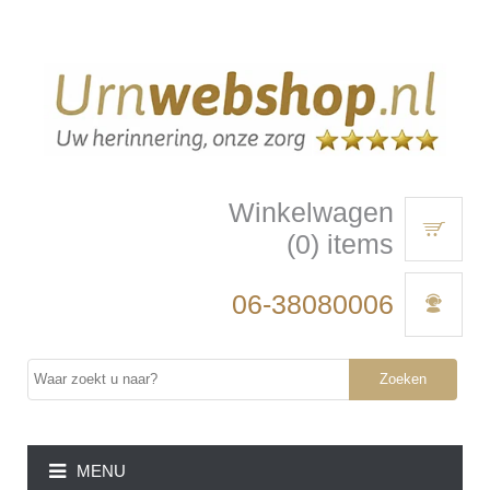
Winkelwagen
(0) items
06-38080006
Zoeken
MENU