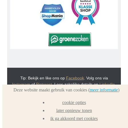
Tip: Bekijk en like ons op
Facebook
. Volg ons via
Instagram
of
Pinterest
. Lees zakelijke details op
LinkedIn
.
Deze website maakt gebruik van cookies (
meer informatie
)
Of bekijk Urnwebshop.nl instructie video's via
You Tube
.
En bezoek ook eens onze VoordeelWebWinkels
cookie opties
Dierenurnwinkel.nl
en
Graflantaarn.nl
later opnieuw tonen
ik ga akkoord met cookies