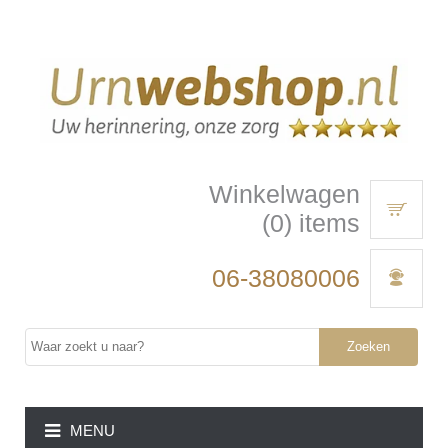
Winkelwagen
(0) items
06-38080006
Zoeken
MENU