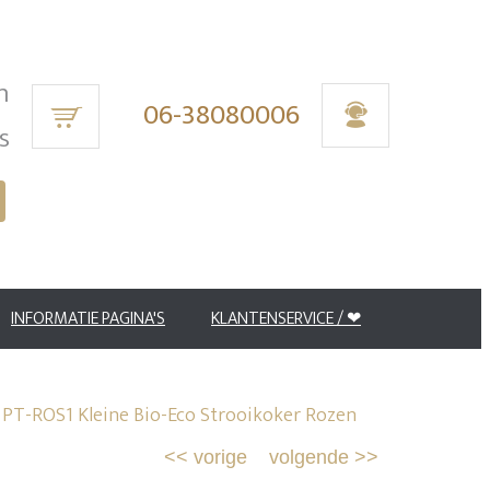
n
06-38080006
s
INFORMATIE PAGINA'S
KLANTENSERVICE /
❤
>
PT-ROS1 Kleine Bio-Eco Strooikoker Rozen
<<
vorige
volgende
>>