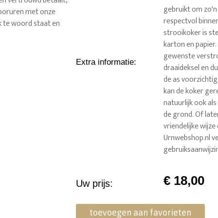
 en vertrouwd betaalt,
gebruikt om zo'n
ntooruren met onze
respectvol binnen
k te woord staat en
strooikoker is s
karton en papier.
gewenste verstro
Extra informatie
:
draaideksel en d
de as voorzichtig 
kan de koker gere
natuurlijk ook al
de grond. Of late
vriendelijke wijz
Urnwebshop.nl ver
gebruiksaanwijzi
€
18,00
Uw prijs:
toevoegen aan favorieten