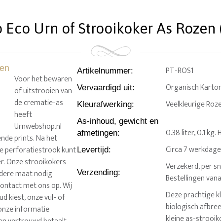
 Eco Urn of Strooikoker As Rozen (
PT-ROS1
Artikelnummer
:
Voor het bewaren
Organisch Karton
Vervaardigd uit
:
of uitstrooien van
de crematie-as
Veelkleurige Roz
Kleurafwerking
:
heeft
As-inhoud, gewicht en
Urnwebshop.nl
0.38 liter, 0.1 kg
afmetingen
:
nde prints. Na het
Circa 7 werkdag
e perforatiestrook kunt
Levertijd
:
er. Onze strooikokers
Verzekerd, per sn
ndere maat nodig
Verzending
:
Bestellingen van
ontact met ons op. Wij
Deze prachtige kl
d kiest, onze vul- of
biologisch afbree
onze informatie
kleine as-strooik