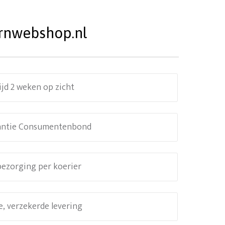
Urnwebshop.nl
ijd 2 weken op zicht
antie Consumentenbond
 bezorging per koerier
e, verzekerde levering