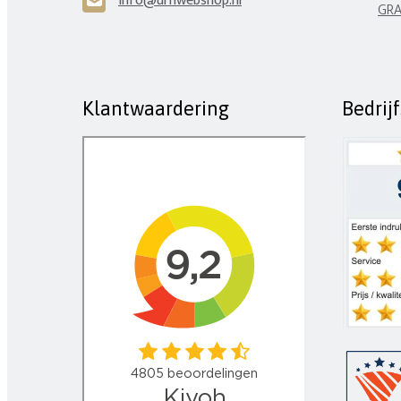
info@urnwebshop.nl
H
GRA
Klantwaardering
Bedrij