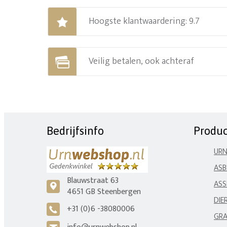
Hoogste klantwaardering: 9.7
Veilig betalen, ook achteraf
Bedrijfsinfo
Produ
UR
ASB
Blauwstraat 63
ASS
c
4651 GB Steenbergen
DIE
+31 (0)6 -38080006
A
GRA