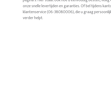
pagina's. Hier staat ook hoe u eenvoudig bestelt, veilig
onze snelle levertijden en garanties. Of bel tijdens ka
klantenservice (06-38080006), die u graag persoonlij
verder helpt.