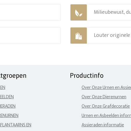
Milieubewust, d
Louter originel
ctgroepen
Productinfo
NEN
Over Onze Urnen en Assi
EELDEN
Over Onze Dierenurnen
IERADEN
Over Onze Grafdecoratie
RENURNEN
Urnen en Asbeelden infor
FLANTAARNS EN
Assieraden informatie