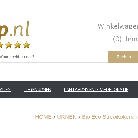
Winkelwage
(0) item
Zoeken
RADEN
DIERENURNEN
LANTAARNS EN GRAFDECORATIE
>
>
HOME
URNEN
Bio Eco Strooikokers