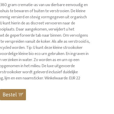
 380 gram crematie-as van uw dierbare eenvoudig en
shuis te bewaren of buiten te verstrooien. De kleine
temmig versierd en stevig vormgegeven uit organisch
 U kunt hierin de as discreet vervoeren naar de
oiplaats. Daar aangekomen, verwijdert u het
uwt de geperforeerde tab naar binnen. Om vervolgens
te verspreiden vanuit de koker. Als alle as verstrooid is,
cycled worden. Tip: U kunt deze kleine strooikoker
s voordelige kleine bio eco urn gebruiken. En ingraven in
n verzinken in water. Zo worden as en urn op een
e opgenomen in het milieu. De luxe uitgevoerde
strooikoker wordt geleverd inclusief duidelijke
ng, lijm en een naamsticker. Winkelwaarde: EUR 22
Bestel