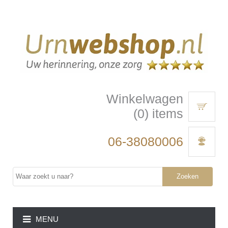
Winkelwagen
(0) items
06-38080006
Zoeken
MENU