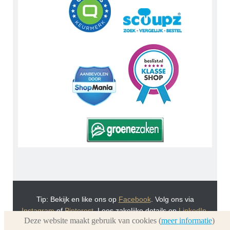
Tip: Bekijk en like ons op
Facebook
. Volg ons via
Instagram
of
Pinterest
. Lees zakelijke details op
LinkedIn
.
Deze website maakt gebruik van cookies (
meer informatie
)
Of bekijk Urnwebshop.nl instructie video's via
You Tube
.