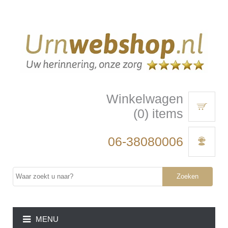
Winkelwagen
(0) items
06-38080006
Zoeken
MENU