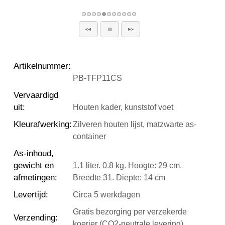
Artikelnummer
:
PB-TFP11CS
Vervaardigd
uit
:
Houten kader, kunststof voet
Kleurafwerking
:
Zilveren houten lijst, matzwarte as-
container
As-inhoud,
gewicht en
1.1 liter. 0.8 kg. Hoogte: 29 cm.
afmetingen
:
Breedte 31. Diepte: 14 cm
Levertijd
:
Circa 5 werkdagen
Gratis bezorging per verzekerde
Verzending
:
koerier (CO2-neutrale levering)