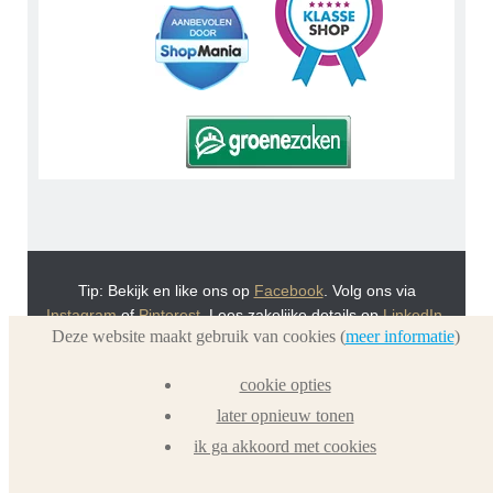
Tip: Bekijk en like ons op
Facebook
. Volg ons via
Instagram
of
Pinterest
. Lees zakelijke details op
LinkedIn
.
Deze website maakt gebruik van cookies (
meer informatie
)
Of bekijk Urnwebshop.nl instructie video's via
You Tube
.
En bezoek ook eens onze VoordeelWebWinkels
cookie opties
Dierenurnwinkel.nl
en
Graflantaarn.nl
later opnieuw tonen
ik ga akkoord met cookies