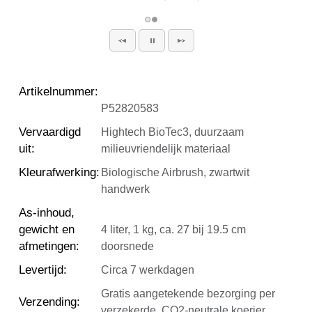
Artikelnummer
:
P52820583
Vervaardigd
Hightech BioTec3, duurzaam
uit
:
milieuvriendelijk materiaal
Kleurafwerking
:
Biologische Airbrush, zwartwit
handwerk
As-inhoud,
gewicht en
4 liter, 1 kg, ca. 27 bij 19.5 cm
afmetingen
:
doorsnede
Levertijd
:
Circa 7 werkdagen
Gratis aangetekende bezorging per
Verzending
:
verzekerde, CO2-neutrale koerier