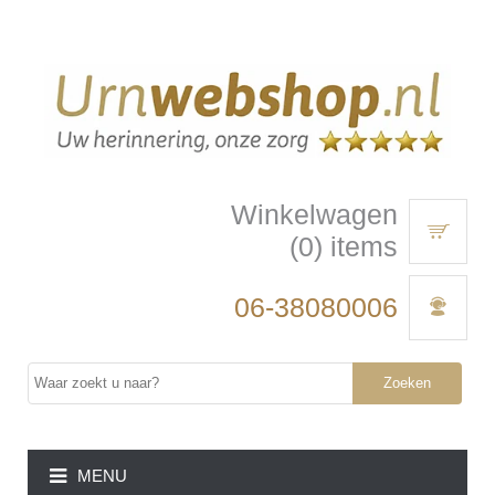
Winkelwagen
(0) items
06-38080006
Zoeken
MENU