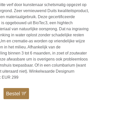
tte verf door kunstenaar schetsmatig opgezet op
grond. Zeer vernieuwend Duits kwaliteitsproduct,
en materiaalgebruik. Deze gecertificeerde
 is opgebouwd uit BioTec3, een hightech
teriaal van natuurlijke oorsprong. Dat na ingraving
inking in water oplost zonder schadelijke resten
. Urn en crematie-as worden op vriendelijke wijze
in het milieu. Afhankelijk van de
ing binnen 3 tot 6 maanden, in zoet of zoutwater
eze afwasbare urn is overigens ook probleemloos
nshuis toepasbaar. Of in een columbarium (want
est uiteraard niet). Winkelwaarde Designurn
t: EUR 299
Bestel