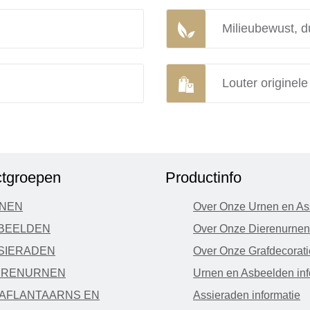
Milieubewust, d
Louter originel
tgroepen
Productinfo
NEN
Over Onze Urnen en As
BEELDEN
Over Onze Dierenurnen
SIERADEN
Over Onze Grafdecorati
ERENURNEN
Urnen en Asbeelden inf
AFLANTAARNS EN
Assieraden informatie