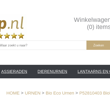
Winkelwage
(0) item
Zoeken
ASSIERADEN
DIERENURNEN
LANTAARNS EN
SERVICE
HOME
>
URNEN
>
Bio Eco Urnen
>
P52810403 Biol