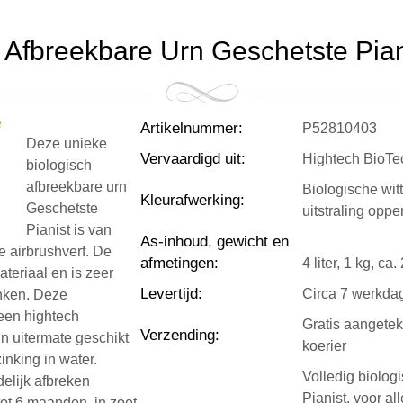
 Afbreekbare Urn Geschetste Pianis
Artikelnummer
:
P52810403
Deze unieke
Vervaardigd uit
:
Hightech BioTec
biologisch
afbreekbare urn
Biologische witte
Kleurafwerking
:
Geschetste
uitstraling oppe
Pianist is van
As-inhoud, gewicht en
e airbrushverf. De
afmetingen
:
4 liter, 1 kg, c
teriaal en is zeer
Levertijd
:
Circa 7 werkda
nken. Deze
 een hightech
Gratis aangete
Verzending
:
En uitermate geschikt
koerier
inking in water.
Volledig biolog
elijk afbreken
Pianist, voor a
tot 6 maanden, in zoet