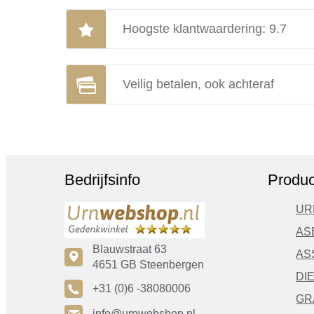
Hoogste klantwaardering: 9.7
Veilig betalen, ook achteraf
Bedrijfsinfo
Produc
UR
AS
Blauwstraat 63
AS
c
4651 GB Steenbergen
DI
A
+31 (0)6 -38080006
GR
info@urnwebshop.nl