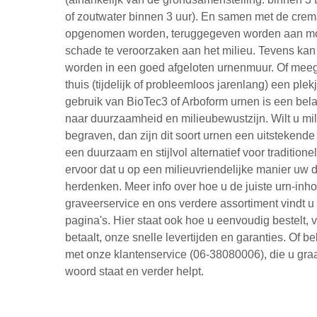
of zoutwater binnen 3 uur). En samen met de crema
opgenomen worden, teruggegeven worden aan mo
schade te veroorzaken aan het milieu. Tevens kan
worden in een goed afgeloten urnenmuur. Of m
thuis (tijdelijk of probleemloos jarenlang) een plek
gebruik van BioTec3 of Arboform urnen is een bel
naar duurzaamheid en milieubewustzijn. Wilt u mil
begraven, dan zijn dit soort urnen een uitstekend
een duurzaam en stijlvol alternatief voor tradition
ervoor dat u op een milieuvriendelijke manier uw d
herdenken. Meer info over hoe u de juiste urn-inhou
graveerservice en ons verdere assortiment vindt u
pagina's. Hier staat ook hoe u eenvoudig bestelt, 
betaalt, onze snelle levertijden en garanties. Of be
met onze klantenservice (06-38080006), die u graa
woord staat en verder helpt.