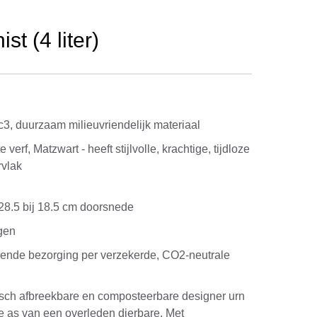
t (4 liter)
3, duurzaam milieuvriendelijk materiaal
 verf, Matzwart - heeft stijlvolle, krachtige, tijdloze
rvlak
a. 28.5 bij 18.5 cm doorsnede
gen
kende bezorging per verzekerde, CO2-neutrale
isch afbreekbare en composteerbare designer urn
lle as van een overleden dierbare. Met