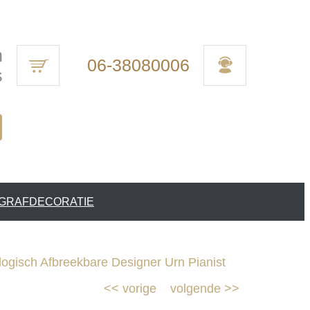
n
06-38080006
s
 GRAFDECORATIE
ogisch Afbreekbare Designer Urn Pianist
<<
vorige
volgende
>>