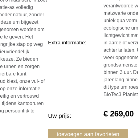
verantwoorde wi
tie-as volledig
matzwarte onder
eder natuur, zonder
uniek qua vorm 
 deze urn bijgezet
ecologische urn
eegenomen worden om
lichtgewicht ma
je te geven. Het
Extra informatie
:
in aarde of verz
angrijke stap op weg
achter te laten
ieuvriendelijk
weer opgenomen 
e keuze. Ze bieden
grondsamenstell
ele urnen en zorgen
binnen 3 uur. D
ierbare kunt
jarenlang binne
d kiest, onze vul- of
dit type urn ro
 op onze informatie
BioTec3 Pianis
veilig en vertrouwd
l tijdens kantooruren
g persoonlijk te
€
269,00
Uw prijs:
toevoegen aan favorieten