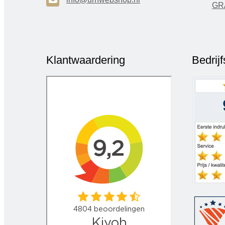
H
GR
Klantwaardering
Bedrij