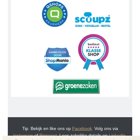
Tip: Bekijk en like ons op
Facebook
. Volg ons via
Instagram
of
Pinterest
. Lees zakelijke details op
LinkedIn
.