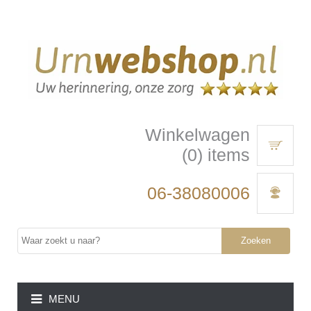
Winkelwagen
(0) items
06-38080006
Zoeken
MENU