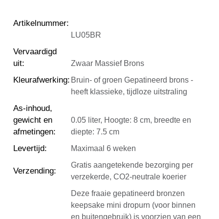
Artikelnummer
:
LU05BR
Vervaardigd
uit
:
Zwaar Massief Brons
Kleurafwerking
:
Bruin- of groen Gepatineerd brons -
heeft klassieke, tijdloze uitstraling
As-inhoud,
gewicht en
0.05 liter, Hoogte: 8 cm, breedte en
afmetingen
:
diepte: 7.5 cm
Levertijd
:
Maximaal 6 weken
Gratis aangetekende bezorging per
Verzending
:
verzekerde, CO2-neutrale koerier
Deze fraaie gepatineerd bronzen
keepsake mini dropurn (voor binnen
en buitengebruik) is voorzien van een