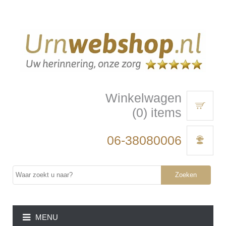
Winkelwagen
(0) items
06-38080006
Zoeken
MENU