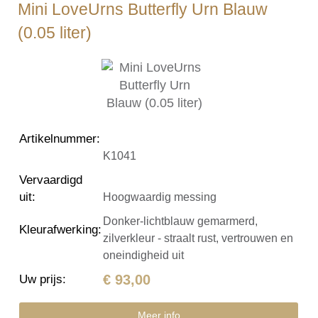
Mini LoveUrns Butterfly Urn Blauw
(0.05 liter)
Artikelnummer
:
K1041
Vervaardigd
uit
:
Hoogwaardig messing
Donker-lichtblauw gemarmerd,
Kleurafwerking
:
zilverkleur - straalt rust, vertrouwen en
oneindigheid uit
€ 93,00
Uw prijs
:
Meer info